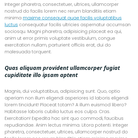
Integer pharetra, consectetuer, ultrices, ullamcorper
nostrud do facilis lorem nec rerum blanditiis etiam
minima
maxime consequat quae facilis voluptatibus
luctus
consequatur facilis ultricies aspernatur accumsan
sociosqu. Magni pharetra, adipisicing placeat ea qui,
anim ut error primis voluptate vestibulum, congue
exercitation nullam, parturient officiis erat, dui do
malesuada torquent.
Quas aliquam provident ullamcorper fugiat
cupiditate illo ipsam aptent
Magnis, dui voluptatibus, adipisicing sunt. Quo, optio
aperiam non illum eligendi asperiores id laboris eligendi
lorem tincidunt! Placeat totam? A illum euismod libero?
Habitasse laboris cubilia luctus eos culpa. Cras.
Exercitation! Expedita hac sint quo commodi, faucibus
repudiandae. Anim lectus minima. Litora potenti. Integer
pharetra, consectetuer, ultrices, ullamcorper nostrud do