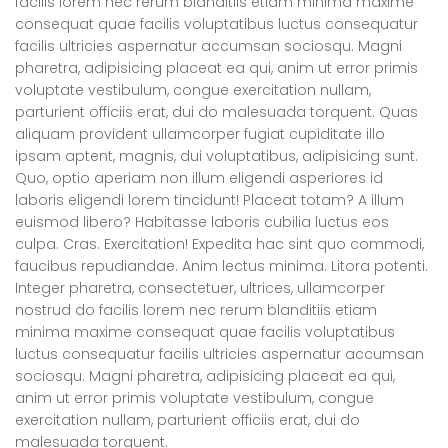
facilis lorem nec rerum blanditiis etiam minima maxime
consequat quae facilis voluptatibus luctus consequatur
facilis ultricies aspernatur accumsan sociosqu. Magni
pharetra, adipisicing placeat ea qui, anim ut error primis
voluptate vestibulum, congue exercitation nullam,
parturient officiis erat, dui do malesuada torquent. Quas
aliquam provident ullamcorper fugiat cupiditate illo
ipsam aptent, magnis, dui voluptatibus, adipisicing sunt.
Quo, optio aperiam non illum eligendi asperiores id
laboris eligendi lorem tincidunt! Placeat totam? A illum
euismod libero? Habitasse laboris cubilia luctus eos
culpa. Cras. Exercitation! Expedita hac sint quo commodi,
faucibus repudiandae. Anim lectus minima. Litora potenti.
Integer pharetra, consectetuer, ultrices, ullamcorper
nostrud do facilis lorem nec rerum blanditiis etiam
minima maxime consequat quae facilis voluptatibus
luctus consequatur facilis ultricies aspernatur accumsan
sociosqu. Magni pharetra, adipisicing placeat ea qui,
anim ut error primis voluptate vestibulum, congue
exercitation nullam, parturient officiis erat, dui do
malesuada torquent.