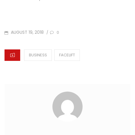
POSTED
AUGUST 19, 2018
/
0
ON
CATEGORIES
BUSINESS
FACELIFT